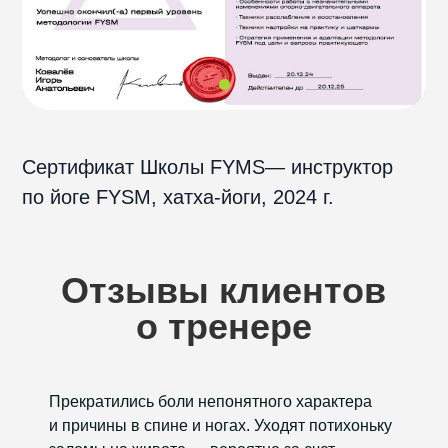
начиная от
1500 ₽
за 1 тренировку
85 минут
начиная от
1950 ₽
за 1 тренировку
Перейти ко всем ценам →
Прекратились боли непонятного характера
и причины в спине и ногах. Уходят потихоньку
Пробное занятие —