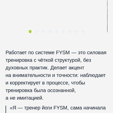
меня главному — продолжать, даже когда
хочется всё бросить.
На занятиях мы делаем простые
и эффективные асаны, которые
получаются у всех — независимо
от формы и опыта. Работаем медленно
и осознанно, без акробатики: важно
почувствовать глубинные мышцы
и дыхание. Я не обещаю мгновенных
чудес, но предлагаю регулярность,
честность и поддержку. Результат
приходит через простые шаги.» —
Елена
Образование