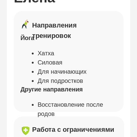
Силовая
Для начинающих
Для подростков
Другие направления
Восстановление после
родов
Работа с ограничениями
по здоровью
Коррекция осанки
Протрузии, грыжи
Сколиоз
Гиперлордоз
Гиперкифоз
Реабилитация после травм
Плоскостопие
Варикоз
Тревожное расстройство
Депрессия