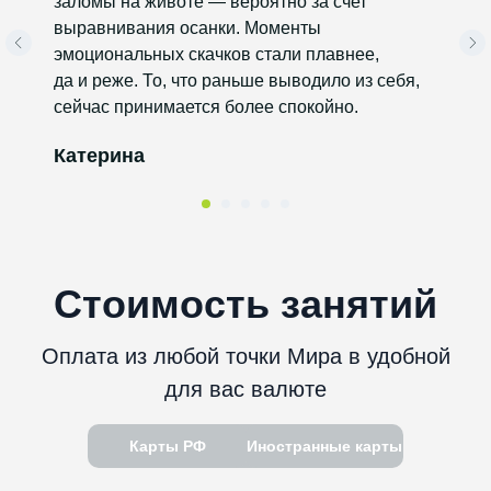
заломы на животе — вероятно за счет
БЕСПЛАТНО!
выравнивания осанки. Моменты
Без предоплаты.
Полноценная
эмоциональных скачков стали плавнее,
тренировка
длительностью
55
да и реже. То, что раньше выводило из себя,
минут
с персонально подобранным
сейчас принимается более спокойно.
тренером.
Катерина
Попробовать бесплатно
30 минут
начиная от
Карты РФ
Иностранные карты
за 1 тренировку