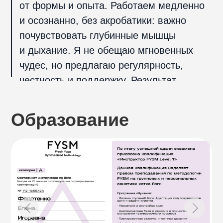
Стоимость занятий
Оплата из любой точки Мира в удобной
для вас валюте
30 минут
начиная от
1125 ₽
за 1 тренировку
55 минут