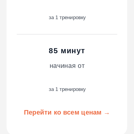
Аккредитованная IT-компания Общество с
ограниченной ответственностью «Мастерская
Счастья», ИНН 1615016350, ОГРН 1211600024767,
КПП 161501001, адрес: 420500, Республика
Татарстан, г. Иннополис, ул. Университетская, д. 7,
пом. 503, ОКВЭД 62.01, код видов IT-деятельности
16.01,
hello@wowfit.ru
,
+7 (800) 600-35-93
.
подробная информация о ПО