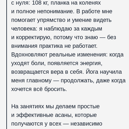
Сертификат Школы FYMS— инструктор
по йоге FYSM, хатха-йоги, 2024 г.
Отзывы клиентов
о тренере