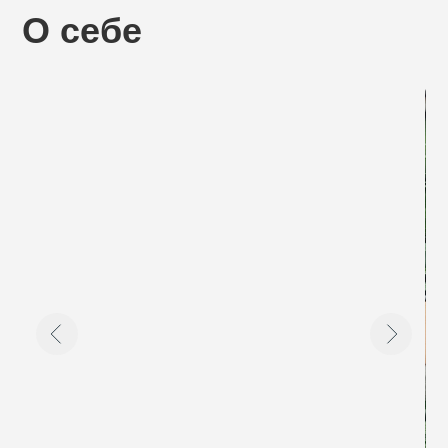
Работает по системе FYSM — это силовая
тренировка с чёткой структурой, без
духовных практик. Делает акцент
на внимательности и точности: наблюдает
и корректирует в процессе, чтобы
тренировка была осознанной,
а не имитацией.
«Я — тренер йоги FYSM, сама начинала
с нуля: 108 кг, планка на коленях
и полное непонимание. В работе мне
помогает упрямство и умение видеть
человека: я наблюдаю за каждым
и корректирую, потому что знаю — без
внимания практика не работает.
Вдохновляют реальные изменения: когда
уходят боли, появляется энергия,
возвращается вера в себя. Йога научила