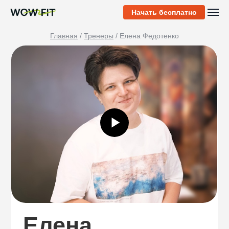
Начать бесплатно
Главная
/
Тренеры
/ Елена Федотенко
Елена
Направления
тренировок
Йога
Хатха