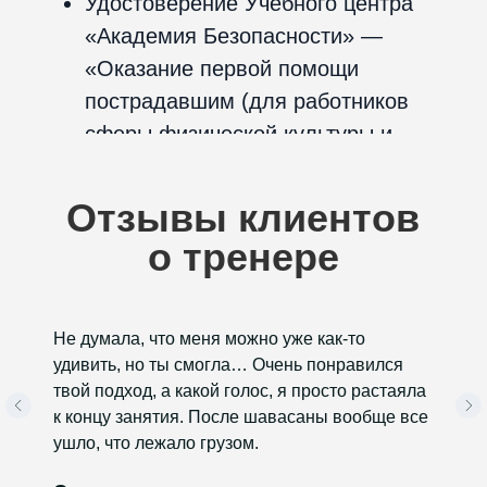
начиная от
1950 ₽
за 1 тренировку
Перейти ко всем ценам →
Пробное занятие —
БЕСПЛАТНО!
Не думала, что меня можно уже как-то
Без предоплаты.
Полноценная
удивить, но ты смогла… Очень понравился
тренировка
длительностью
55
твой подход, а какой голос, я просто растаяла
минут
с персонально подобранным
к концу занятия. После шавасаны вообще все
тренером.
ушло, что лежало грузом.
Попробовать бесплатно