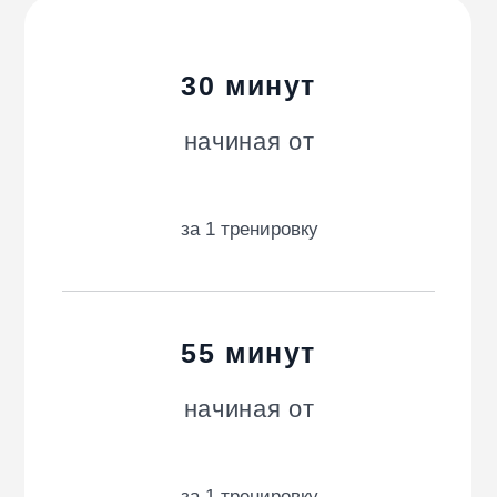
Информация об ИТ-деятельности
© 2020–2026 WowFit
Аккредитованная IT-компания Общество с
ограниченной ответственностью «Мастерская
Счастья», ИНН 1615016350, ОГРН 1211600024767,
КПП 161501001, адрес: 420500, Республика
Татарстан, г. Иннополис, ул. Университетская, д. 7,
пом. 503, ОКВЭД 62.01, код видов IT-деятельности
16.01,
hello@wowfit.ru
,
+7 (800) 600-35-93
.
подробная информация о ПО