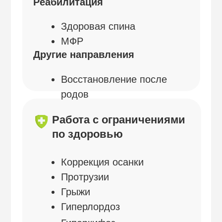
Грыжи
Гиперлордоз
Гиперкифоз
Варикоз
Гипертония
Гипотония
О себе