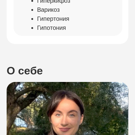
Строит практики от простого к сложному,
учитывая возможности начинающих
и продолжающих. Решает задачи,
связанные с осанкой, болями в шее
и пояснице, усталостью, варикозом
и диастазом, уделяя особое внимание
травмобезопасности.
«Создаю индивидуальные планы занятий,
основываясь на анализе возможностей,
противопоказаний и целей каждого