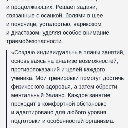
Диплом Академии Йоги —
преподаватель хатха-йоги, 2023 г.
Сертификат Международного
Альянса Йоги — преподаватель
хатха-йоги (475 часов), 2023 г.
Удостоверение Учебного центра
«Академия Безопасности» —
«Оказание первой помощи
пострадавшим (для работников
сферы физической культуры и
спорта)», 2024 г.