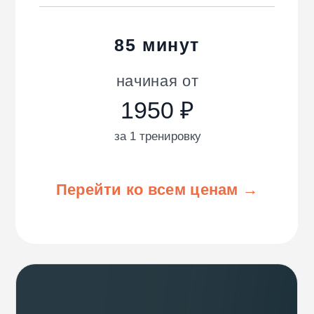
минут
с персонально подобранным
тренером.
Попробовать бесплатно
ООО "Мастерская Счастья"
ИНН 1615016350
ОГРН 1211600024767
КОНТАКТЫ
hello@wowfit.ru
+7 (800) 600-35-