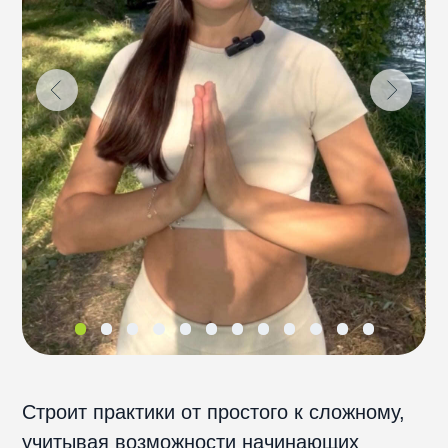
ученика. Мои тренировки помогут достичь
физического здоровья, а затем обрести
ментальный баланс. Каждое занятие
проходит в комфортной обстановке
и адаптировано для любого уровня
подготовки и особенностей организма.
Практика йоги со мной — это возможность
на время остановиться, сделать паузу
и сосредоточиться на себе. Через
движение, дыхание и медитации помогу
вам снять физическое и эмоциональное
напряжение. Постепенно вы начнёте
лучше чувствовать своё тело, открывать
новые грани себя и находить гармонию
в жизни.» —
Диана
Образование