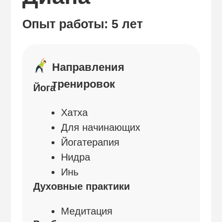
Хатха
Для начинающих
Йогатерапия
Нидра
Инь
Духовные практики
Медитация
Реабилитация
Здоровая спина
МФР
Другие направления
Восстановление после
родов
Работа с ограничениями
по здоровью
Коррекция осанки
Протрузии