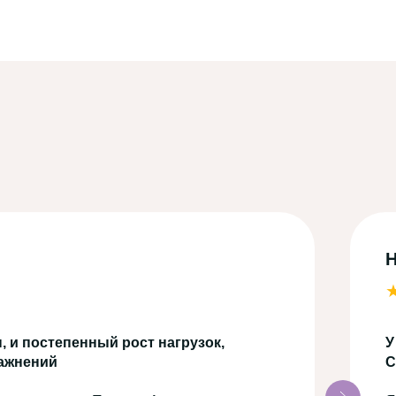
, и постепенный рост нагрузок,
У
ражнений
С