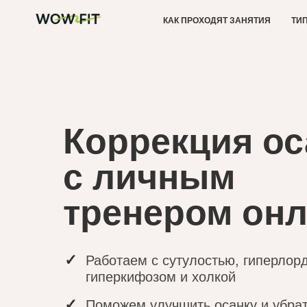
КАК ПРОХОДЯТ ЗАНЯТИЯ
ТИ
Коррекция ос
с личным
тренером он
✓
Работаем с сутулостью, гиперлор
гиперкифозом и холкой
✓
Поможем улучшить осанку и убра