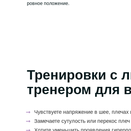
ровное положение.
Тренировки с 
тренером для в
➞
Чувствуете напряжение в шее, плечах
➞
Замечаете сутулость или перекос плеч
➞
Хотите уменьшить проявления гиперл